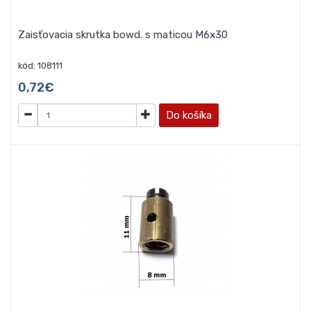
Zaisťovacia skrutka bowd. s maticou M6x30
kód: 108111
0,72€
Do košíka