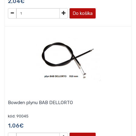
2,04€
Do košíka
Bowden plynu BAB DELLORTO
kód: 90045
1,06€