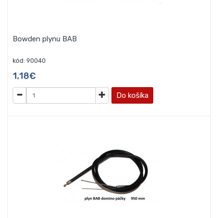
Bowden plynu BAB
kód: 90040
1,18€
Do košíka