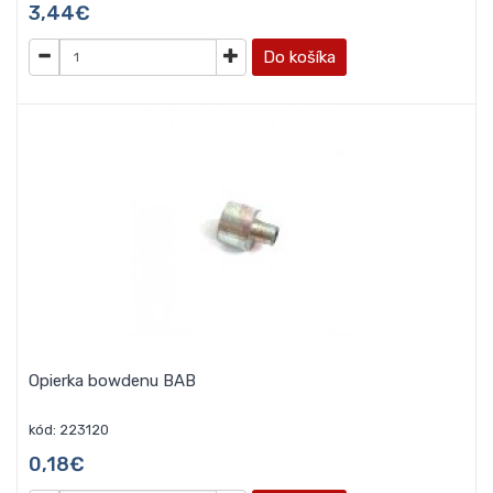
3,44€
Do košíka
Opierka bowdenu BAB
kód: 223120
0,18€