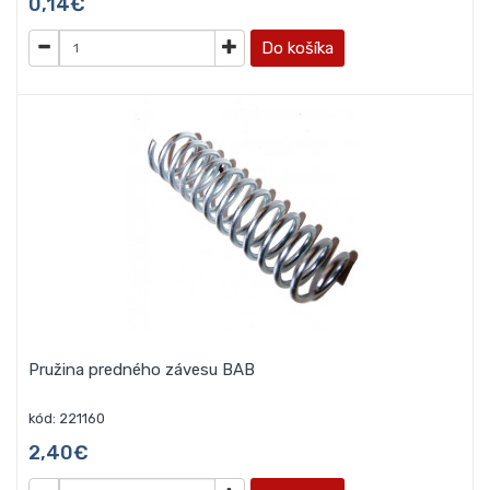
0,14€
Do košíka
Pružina predného závesu BAB
kód: 221160
2,40€