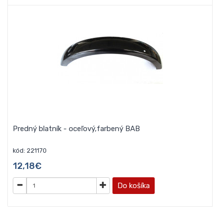
Predný blatník - oceľový,farbený BAB
kód: 221170
12,18€
Do košíka