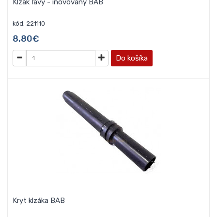
Klzák ľavý - inovovaný BAB
kód: 221110
8,80€
Do košíka
Kryt klzáka BAB