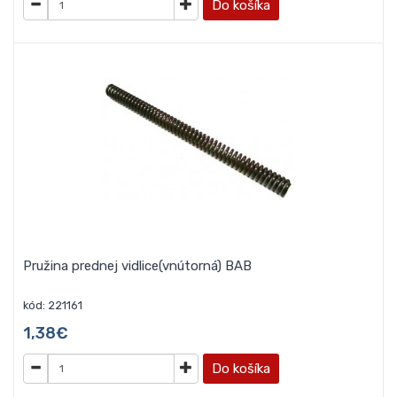
Do košíka
Pružina prednej vidlice(vnútorná) BAB
kód: 221161
1,38€
Do košíka