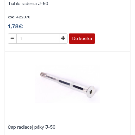
Tiahlo radenia J-50
kód: 422070
1,78€
Do košíka
Čap radiacej páky J-50