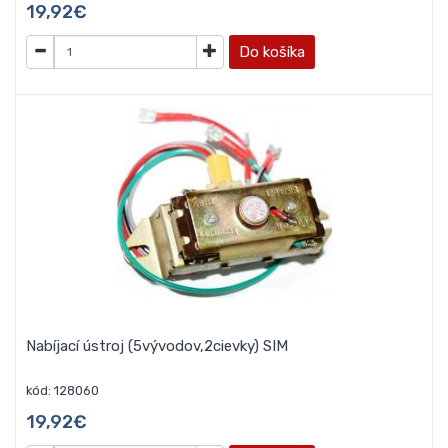
19,92€
Do košíka
Nabíjací ústroj (5vývodov,2cievky) SIM
kód: 128060
19,92€