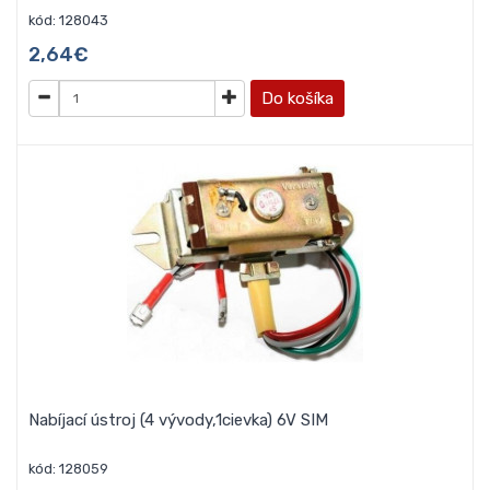
kód: 128043
2,64€
Do košíka
Nabíjací ústroj (4 vývody,1cievka) 6V SIM
kód: 128059